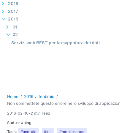
2018
2017
2016
01
02
Servizi web REST per la mappatura dei dati
Come eseguire il debug delle espressioni XPath e
XQuery
Cinque funzionalità imperdibili nella nuova versione del
prodotto Altova
Non commettete questo errore nello sviluppo di
applicazioni
03
Home
2016
febbraio
04
Non commettete questo errore nello sviluppo di applicazioni
05
2016-02-10
•
2 min read
06
Status:
#blog
07
Tags:
#android
#ios
#mobile-apps
09