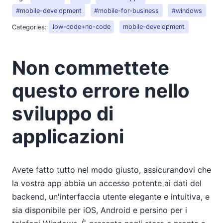
#mobile-development
#mobile-for-business
#windows
10
11
Categories:
low-code+no-code
mobile-development
12
2015
Non commettete
2014
2013
questo errore nello
2012
2011
sviluppo di
2010
2009
applicazioni
2008
2007
Avete fatto tutto nel modo giusto, assicurandovi che
la vostra app abbia un accesso potente ai dati del
backend, un'interfaccia utente elegante e intuitiva, e
sia disponibile per iOS, Android e persino per i