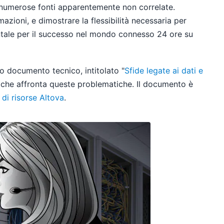
 numerose fonti apparentemente non correlate.
azioni, e dimostrare la flessibilità necessaria per
entale per il successo nel mondo connesso 24 ore su
vo documento tecnico, intitolato "
Sfide legate ai dati e
, che affronta queste problematiche. Il documento è
a di risorse Altova
.