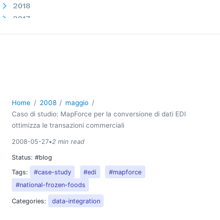
2018
2017
2016
2015
2014
2013
2012
2011
Home
2008
maggio
2010
Caso di studio: MapForce per la conversione di dati EDI
2009
ottimizza le transazioni commerciali
2008
2008-05-27
•
2 min read
03
04
Status:
#blog
05
Tags:
#case-study
#edi
#mapforce
Caso di studio: MapForce per la conversione di dati
#national-frozen-foods
EDI ottimizza le transazioni commerciali
Categories:
data-integration
Creazione di documenti di fogli di calcolo Open XML
(Excel 2007)