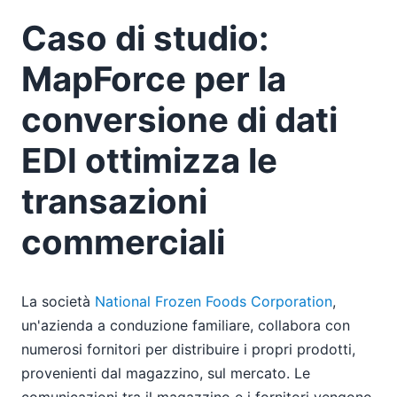
Altova presenta la versione 2 di XMLSpy 2008, che
Caso di studio:
include importanti nuove funzionalità
Altova presente a JavaOne
MapForce per la
Creazione di documenti Word 2007 (Open XML) a
conversione di dati
partire da dati XML e da un database
Altova ha aggiunto il supporto per Word 2007 (OOXML)
EDI ottimizza le
al suo strumento di progettazione di fogli di stile
grafico e ha ridotto il prezzo per facilitarne l'adozione
transazioni
06
07
commerciali
08
09
10
La società
National Frozen Foods Corporation
,
11
un'azienda a conduzione familiare, collabora con
12
numerosi fornitori per distribuire i propri prodotti,
2007
provenienti dal magazzino, sul mercato. Le