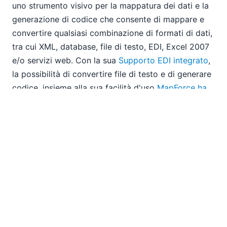
uno strumento visivo per la mappatura dei dati e la
generazione di codice che consente di mappare e
convertire qualsiasi combinazione di formati di dati,
tra cui XML, database, file di testo, EDI, Excel 2007
e/o servizi web. Con la sua
Supporto EDI integrato
,
la possibilità di convertire file di testo e di generare
codice, insieme alla sua facilità d'uso
MapForce ha
permesso a National Frozen Foods di implementare
con successo il sistema EDI internamente, all'interno
della propria azienda
. Utilizzando il modulo
MapForce FlexText
, NFF può analizzare direttamente
il formato interno dei file di testo, grazie a
un'interfaccia grafica intuitiva. L'azienda può ora
mantenere una base di codice facilmente
modificabile e riutilizzabile per future transazioni,
eliminando così la necessità di ricorrere a servizi
esterni. Per maggiori informazioni,
consultare lo