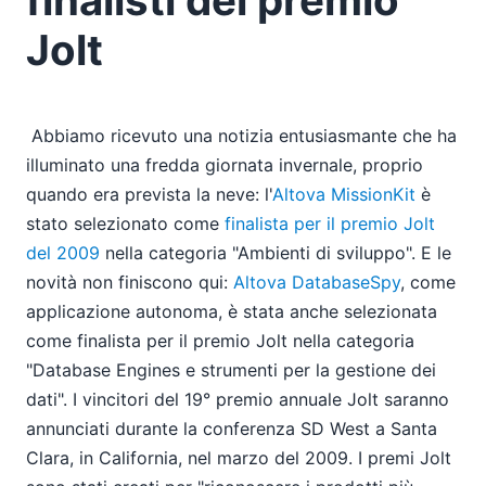
09
10
Jolt
11
12
Altova MissionKit e DatabaseSpy tra i finalisti del
Abbiamo ricevuto una notizia entusiasmante che ha
premio Jolt
illuminato una fredda giornata invernale, proprio
Nuovo video dimostrativo: Introduzione a
quando era prevista la neve: l'
Altova MissionKit
è
DatabaseSpy
2007
stato selezionato come
finalista per il premio Jolt
del 2009
nella categoria "Ambienti di sviluppo". E le
novità non finiscono qui:
Altova DatabaseSpy
, come
applicazione autonoma, è stata anche selezionata
come finalista per il premio Jolt nella categoria
"Database Engines e strumenti per la gestione dei
dati". I vincitori del 19° premio annuale Jolt saranno
annunciati durante la conferenza SD West a Santa
Clara, in California, nel marzo del 2009. I premi Jolt