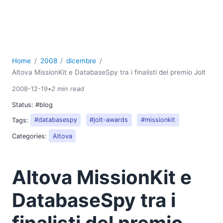
2018
2017
2016
2015
2014
Home
2008
dicembre
2013
Altova MissionKit e DatabaseSpy tra i finalisti del premio Jolt
2012
2008-12-19
•
2 min read
2011
Status:
#blog
2010
2009
Tags:
#databasespy
#jolt-awards
#missionkit
2008
Categories:
Altova
03
04
Altova MissionKit e
05
06
DatabaseSpy tra i
07
08
finalisti del premio