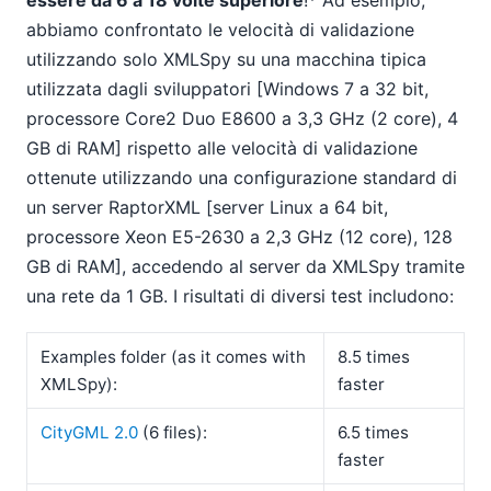
essere da 6 a 18 volte superiore
!* Ad esempio,
abbiamo confrontato le velocità di validazione
utilizzando solo XMLSpy su una macchina tipica
utilizzata dagli sviluppatori [Windows 7 a 32 bit,
processore Core2 Duo E8600 a 3,3 GHz (2 core), 4
GB di RAM] rispetto alle velocità di validazione
ottenute utilizzando una configurazione standard di
un server RaptorXML [server Linux a 64 bit,
processore Xeon E5-2630 a 2,3 GHz (12 core), 128
GB di RAM], accedendo al server da XMLSpy tramite
una rete da 1 GB. I risultati di diversi test includono:
Examples folder (as it comes with
8.5 times
XMLSpy):
faster
CityGML 2.0
(6 files):
6.5 times
faster