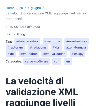
Home
2015
giugno
La velocità di validazione XML raggiunge livelli senza
precedenti
2015-06-10
•
5 min read
Status:
#blog
Tags:
#database-tool
#mapforce
#new-features
#raptorxml
#tradacoms
#xbrl
#xbrl-formula
#xml
#xml-editor
#xml-validation
#xmlspy
Categories:
server-software
xbrl
xml
La velocità di
validazione XML
raggiunge livelli