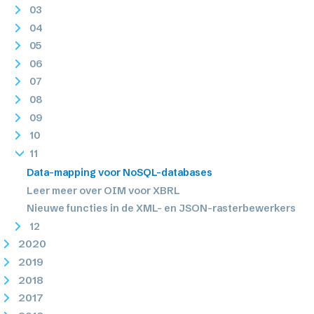
03
04
05
06
07
08
09
10
11
Data-mapping voor NoSQL-databases
Leer meer over OIM voor XBRL
Nieuwe functies in de XML- en JSON-rasterbewerkers
12
2020
2019
2018
2017