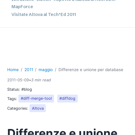
MapForce
Visitate Altova al Tech*Ed 2011
Differenze e unione per database
Soluzione alla sfida relativa ai test del software con
l'utilizzo di macchine a stati
06
07
08
09
Home
2011
maggio
Differenze e unione per database
10
2011-05-09
•
3 min read
11
Status:
#blog
12
2010
Tags:
#diff-merge-tool
#diffdog
2009
Categories:
Altova
2008
2007
Differenze e unione