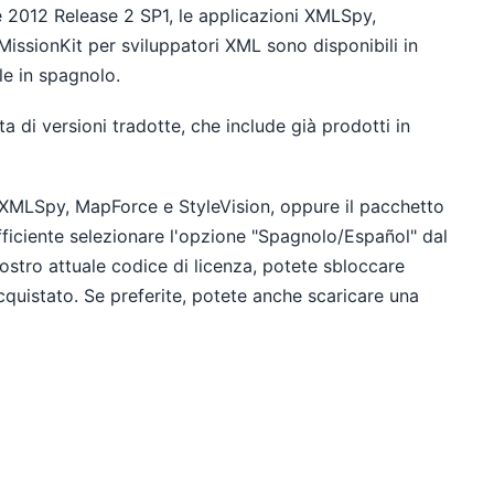
ne 2012 Release 2 SP1, le applicazioni XMLSpy,
MissionKit per sviluppatori XML sono disponibili in
le in spagnolo.
a di versioni tradotte, che include già prodotti in
i XMLSpy, MapForce e StyleVision, oppure il pacchetto
ufficiente selezionare l'opzione "Spagnolo/Español" dal
vostro attuale codice di licenza, potete sbloccare
cquistato. Se preferite, potete anche scaricare una