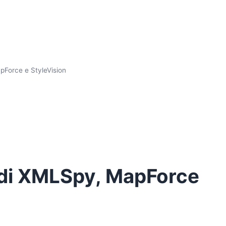
pForce e StyleVision
 di XMLSpy, MapForce