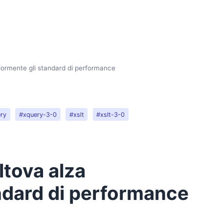
eriormente gli standard di performance
ry
#xquery-3-0
#xslt
#xslt-3-0
ltova alza
andard di performance