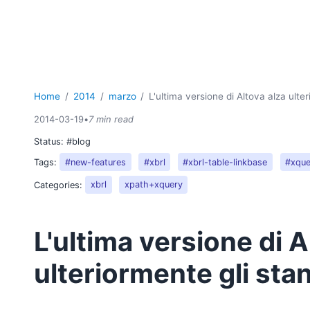
Home
2014
marzo
L'ultima versione di Altova alza ult
2014-03-19
•
7 min read
Status:
#blog
Tags:
#new-features
#xbrl
#xbrl-table-linkbase
#xque
Categories:
xbrl
xpath+xquery
L'ultima versione di A
ulteriormente gli st