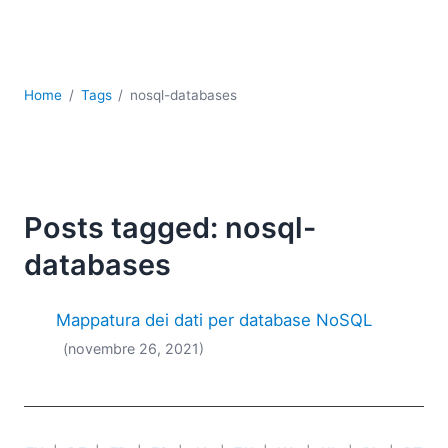
Sviluppo
Sviluppo a basso codice + sviluppo senza codice
Sviluppo di applicazioni per dispositivi mobili
UML
Home
Tags
nosql-databases
XBRL
XML
XPath+XQuery
XSL
YAML
Posts tagged: nosql-
2026
databases
2025
2024
Mappatura dei dati per database NoSQL
2023
(novembre 26, 2021)
2022
2021
2020
2019