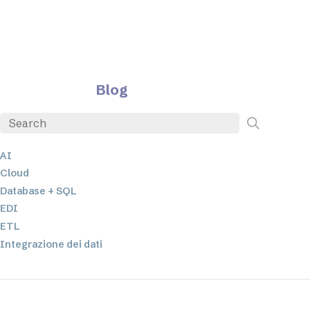
Blog
AI
Cloud
Database + SQL
EDI
ETL
Integrazione dei dati
JSON
Software per server
Soluzioni normative