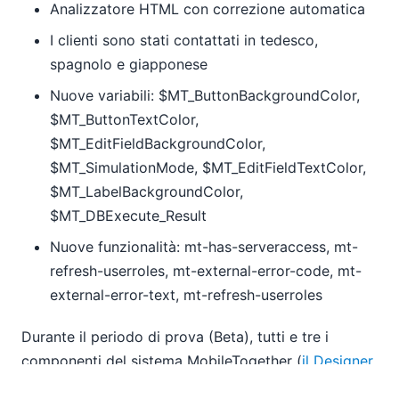
Analizzatore HTML con correzione automatica
I clienti sono stati contattati in tedesco,
spagnolo e giapponese
Nuove variabili: $MT_ButtonBackgroundColor,
$MT_ButtonTextColor,
$MT_EditFieldBackgroundColor,
$MT_SimulationMode, $MT_EditFieldTextColor,
$MT_LabelBackgroundColor,
$MT_DBExecute_Result
Nuove funzionalità: mt-has-serveraccess, mt-
refresh-userroles, mt-external-error-code, mt-
external-error-text, mt-refresh-userroles
Durante il periodo di prova (Beta), tutti e tre i
componenti del sistema MobileTogether (
il Designer
,
l'applicazione mobile
e
il server
) sono disponibili