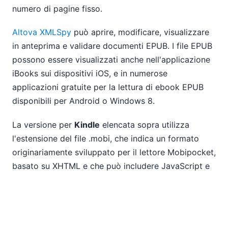
numero di pagine fisso.
Altova XMLSpy
può aprire, modificare, visualizzare
in anteprima e validare documenti EPUB. I file EPUB
possono essere visualizzati anche nell'applicazione
iBooks sui dispositivi iOS, e in numerose
applicazioni gratuite per la lettura di ebook EPUB
disponibili per Android o Windows 8.
La versione per
Kindle
elencata sopra utilizza
l'estensione del file .mobi, che indica un formato
originariamente sviluppato per il lettore Mobipocket,
basato su XHTML e che può includere JavaScript e
frame. Come si può notare dalla lista sopra, la
versione per Kindle è anche relativamente piccola. I
lettori Kindle e le applicazioni Kindle su altri
dispositivi, come tablet Android e iPad, possono