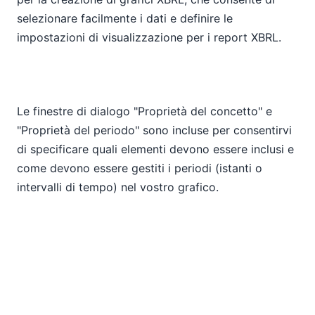
selezionare facilmente i dati e definire le
impostazioni di visualizzazione per i report XBRL.
Le finestre di dialogo "Proprietà del concetto" e
"Proprietà del periodo" sono incluse per consentirvi
di specificare quali elementi devono essere inclusi e
come devono essere gestiti i periodi (istanti o
intervalli di tempo) nel vostro grafico.
Supporto completo per le tabelle HTML/CALS
StyleVision offre ora un supporto diretto per le
tabelle HTML/CALS, il che significa che riconoscerà
automaticamente i valori che definiscono la
struttura della tabella (numero di colonne, altezza