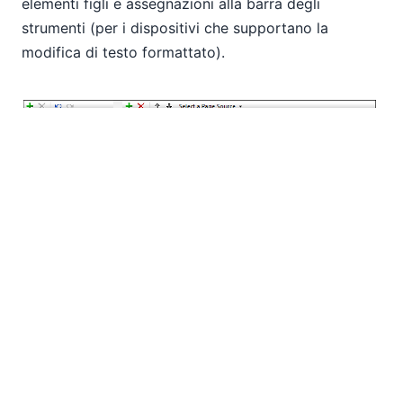
elementi figli e assegnazioni alla barra degli
strumenti (per i dispositivi che supportano la
modifica di testo formattato).
Una guida dettagliata su come definire le
corrispondenze di stile e le regole è disponibile nel
file di aiuto di
MobileTogether Designer
.
MobileTogether e Altova