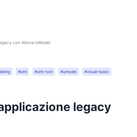
e legacy con Altova UModel
eling
#uml
#uml-tool
#umodel
#visual-basic
n'applicazione legacy