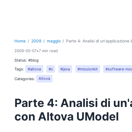
Home
2009
maggio
Parte 4: Analisi di un'applicazion
2009-05-07
•
7 min read
Status:
#blog
Tags:
#altova
#c
#java
#missionkit
#software-mod
Categories:
Altova
Parte 4: Analisi di u
con Altova UModel