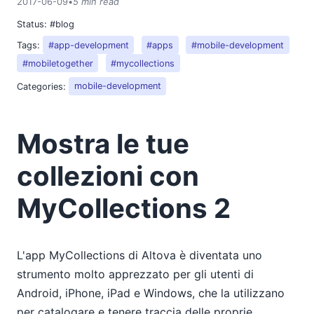
2017-06-09
•
5 min read
Status:
#blog
Tags:
#app-development
#apps
#mobile-development
#mobiletogether
#mycollections
Categories:
mobile-development
Mostra le tue
collezioni con
MyCollections 2
L'app MyCollections di Altova è diventata uno
strumento molto apprezzato per gli utenti di
Android, iPhone, iPad e Windows, che la utilizzano
per catalogare e tenere traccia delle proprie