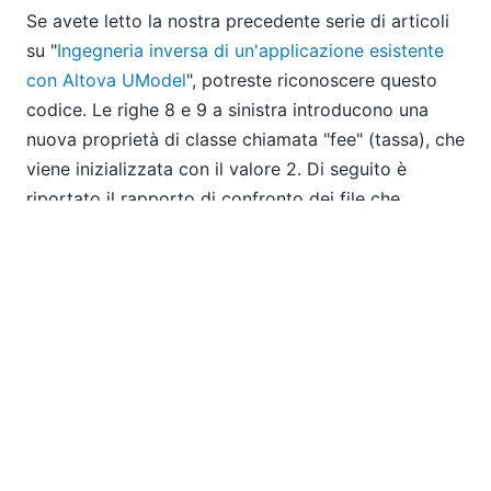
Se avete letto la nostra precedente serie di articoli
su "
Ingegneria inversa di un'applicazione esistente
con Altova UModel
", potreste riconoscere questo
codice. Le righe 8 e 9 a sinistra introducono una
nuova proprietà di classe chiamata "fee" (tassa), che
viene inizializzata con il valore 2. Di seguito è
riportato il rapporto di confronto dei file che
evidenzia le differenze mostrate sopra, in formato
testuale:
E la versione XML del rapporto, relativa alla stessa
porzione di file: