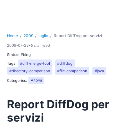
Report DiffDog per servizi
Aggiungere segmenti "z" ai componenti di mappatura
HL7
XBRL: molto più di una semplice conformità
08
Home
2009
luglio
Report DiffDog per servizi
09
10
2009-07-22
•
5 min read
11
Status:
#blog
12
Tags:
#diff-merge-tool
#diffdog
2008
#directory-comparison
#file-comparison
#java
2007
Categories:
Altova
Report DiffDog per
servizi