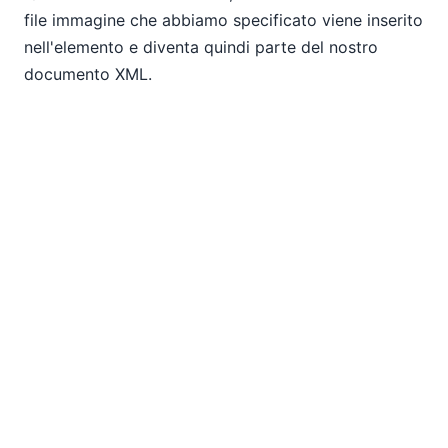
file immagine che abbiamo specificato viene inserito
nell'elemento
e diventa quindi parte del nostro
documento XML.
Ecco un esempio di un documento JSON, creato
con un potente strumento
Editor per griglie JSON
.
Potete vedere un'immagine che abbiamo inserito nel
file.