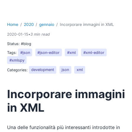
2015
2014
2013
2012
Home
2020
gennaio
Incorporare immagini in XML
2011
2020-01-15
•
3 min read
2010
Status:
#blog
2009
2008
Tags:
#json
#json-editor
#xml
#xml-editor
2007
#xmlspy
Categories:
development
json
xml
Incorporare immagini
in XML
Una delle funzionalità più interessanti introdotte in