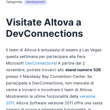
Categories:
development
2018
2017
2016
Visitate Altova a
2015
2014
DevConnections
2013
2012
2011
Il team di Altova è entusiasta di essere a Las Vegas
2010
questa settimana per partecipare alla fiera
02
Microsoft
DevConnections
! A partire dal 2
03
novembre, potrete trovarci allo
stand numero 526
04
presso il Mandalay Bay Convention Center. Se
05
partecipate a DevConnections, non mancate di
06
venire a trovarci e incontrare il team di Altova.
07
Mostreremo le ultime funzionalità della
versione
09
2011
. Altova Software versione 2011 offre una vasta
10
gamma di nuove e interessanti funzionalità, in