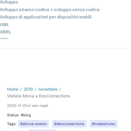
Sviluppo
Sviluppo a basso codice + sviluppo senza codice
Sviluppo di applicazioni per dispositivi mobili
UML
XBRL
XML
XPath+XQuery
XSL
YAML
2026
2025
Home
2010
novembre
2024
Visitate Altova a DevConnections
2023
2022
2010-11-01
•
1 min read
2021
Status:
#blog
2020
Tags:
#altova-events
#devconnections
#tradeshows
2019