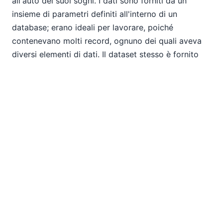
all'auto dei suoi sogni. I dati sono forniti da un
insieme di parametri definiti all'interno di un
database; erano ideali per lavorare, poiché
contenevano molti record, ognuno dei quali aveva
diversi elementi di dati. Il dataset stesso è fornito
come file MDB, che ho aperto con
DatabaseSpy
ed
esportato in formato XML. Ho modificato il file
esportato, cambiando alcuni campi per migliorare la
leggibilità delle query che avrei prodotto.
Poiché entrambi i set di dati erano identici, sono
stato in grado di creare espressioni SQL, XQuery e
XPath che producevano risultati identici. Questo mi
ha permesso di apprendere rapidamente sia XPath
che XQuery. Ho scoperto di poter creare query
complesse in poche ore. Alla fine, ho deciso di
realizzare il video che segue. Questo video illustra