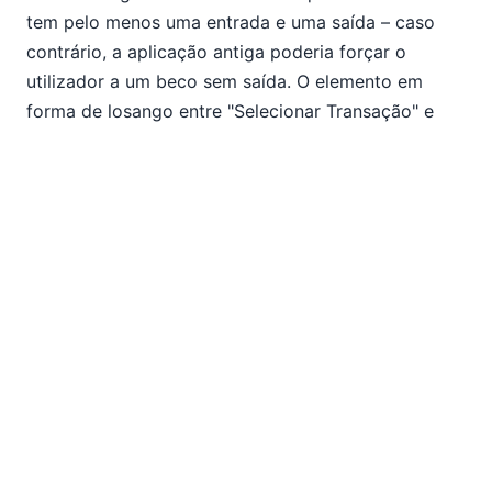
tem pelo menos uma entrada e uma saída – caso
contrário, a aplicação antiga poderia forçar o
utilizador a um beco sem saída. O elemento em
forma de losango entre "Selecionar Transação" e
"Executar Transação" é o símbolo UML que
representa uma escolha de fluxos. Inicialmente,
pode parecer ilógico que a aplicação permita ao
utilizador sair antes de executar qualquer transação,
mas essa é uma opção que a nossa aplicação antiga
oferece no menu de Transações. E, na realidade, os
utilizadores podem mudar de ideias no último
minuto! Tivemos cuidado para usar uma linguagem
consistente sempre que possível para os nomes e
descrições dos nossos elementos. Os estados são
nomeados com verbos no presente, terminados em
"-ing". As transições são identificadas para indicar a