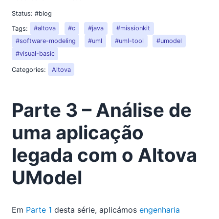
Status:
#blog
Tags:
#altova
#c
#java
#missionkit
#software-modeling
#uml
#uml-tool
#umodel
#visual-basic
Categories:
Altova
Parte 3 – Análise de
uma aplicação
legada com o Altova
UModel
Em
Parte 1
desta série, aplicámos
engenharia