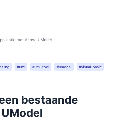
pplicatie met Altova UModel
eling
#uml
#uml-tool
#umodel
#visual-basic
 een bestaande
a UModel