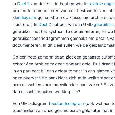
In
Deel 1
van deze serie hebben we de
reverse engin
broncode te importeren van een bestaande simulat
klasdiagram
gemaakt om de klassenhiërarchie en de r
illustreren. In
Deel 2
hebben we een UML-
gebruikss
gebruiker met het systeem te documenteren, en we 
gebruiksscenariodagrammen gemaakt om details van 
documenteren. In dit deel zullen we de geldautomaat
Op een hete zomermiddag ziet een gehaaste automobil
echter één probleem: geen contant geld! Dus draait 
in en parkeert bij een geldautomaat in een glazen kio
onze oververhitte bankklant zich af in welke staat d
hem misschien voor ingewikkelde bankzaken? En zelf
dan misschien buiten werking zijn?
Een UML-diagram
toestandsdiagram
(ook wel een t
toestanden van onze gesimuleerde geldautomaat in k