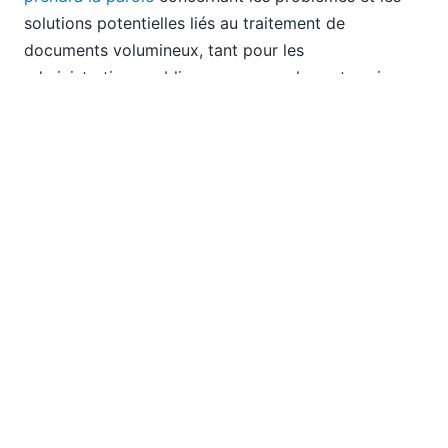
solutions potentielles liés au traitement de
documents volumineux, tant pour les
administrations publiques que pour les entreprises,
ainsi qu'une démonstration technique concernant
l'extraction de données utiles à partir du flux RSS du
SCC.
Nous espérons vous y voir !
EN
|
DE
|
ES
|
JA
|
ZH
|
IT
|
KO
|
NL
|
PL
|
PT
Use of this site is governed by our
Terms of Use
,
Privacy
Policy
&
Cookie Policy
. Copyright 2005-2026 Altova. All
Rights Reserved. Patents Pending.