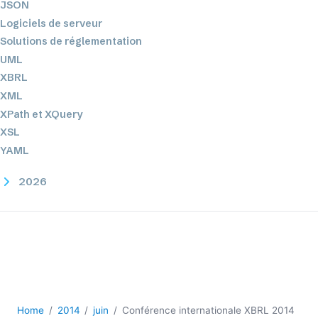
JSON
Logiciels de serveur
Solutions de réglementation
UML
XBRL
XML
XPath et XQuery
XSL
YAML
2026
2025
2024
2023
2022
2021
2020
2019
Home
2014
juin
Conférence internationale XBRL 2014