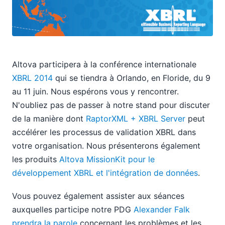
2013
2012
2011
2010
2009
Altova participera à la conférence internationale
2008
XBRL 2014
qui se tiendra à Orlando, en Floride, du 9
2007
au 11 juin. Nous espérons vous y rencontrer.
N'oubliez pas de passer à notre stand pour discuter
de la manière dont
RaptorXML + XBRL Server
peut
accélérer les processus de validation XBRL dans
votre organisation. Nous présenterons également
les produits
Altova MissionKit pour le
développement XBRL et l'intégration de données
.
Vous pouvez également assister aux séances
auxquelles participe notre PDG
Alexander Falk
prendra la parole
concernant les problèmes et les