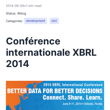
2018
2014-06-06
•
1 min read
2017
Status:
#blog
2016
Categories:
development
xbrl
2015
2014
01
Conférence
03
04
internationale XBRL
05
06
2014
Conférence internationale XBRL 2014
07
08
09
10
11
12