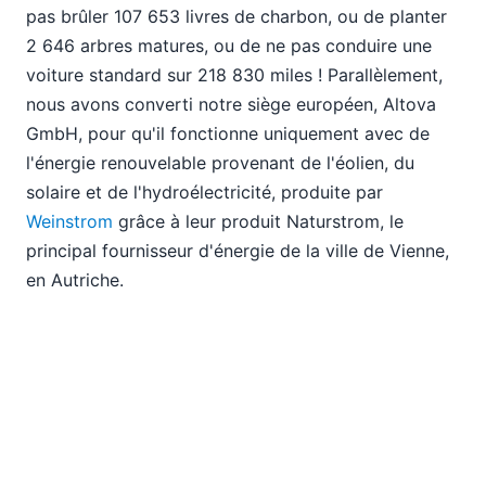
pas brûler 107 653 livres de charbon, ou de planter
2 646 arbres matures, ou de ne pas conduire une
voiture standard sur 218 830 miles ! Parallèlement,
nous avons converti notre siège européen, Altova
GmbH, pour qu'il fonctionne uniquement avec de
l'énergie renouvelable provenant de l'éolien, du
solaire et de l'hydroélectricité, produite par
Weinstrom
grâce à leur produit Naturstrom, le
principal fournisseur d'énergie de la ville de Vienne,
en Autriche.
Notre acquisition de
énergie propre et renouvelable
Non seulement cela contribue à réduire notre
dépendance aux combustibles fossiles, à lutter
contre le réchauffement climatique et à diminuer
notre impact environnemental, mais cela offre
également un environnement plus sain pour nos