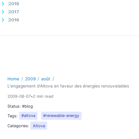
2018
2017
2016
2015
2014
2013
2012
2011
2010
2009
Home
2009
août
01
L'engagement d'Altova en faveur des énergies renouvelables
02
2009-08-07
•
2 min read
03
Status:
#blog
04
05
Tags:
#altova
#renewable-energy
06
Categories:
Altova
07