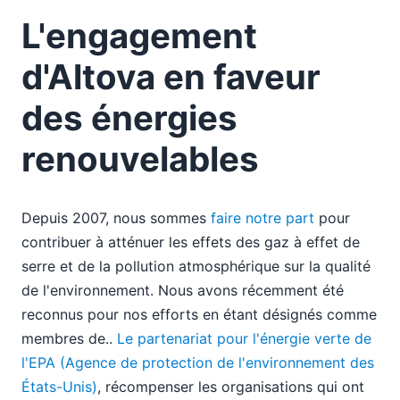
08
L'engagement
XML et manuels scolaires numériques
Récompenses récentes de l'industrie
d'Altova en faveur
L'engagement d'Altova en faveur des énergies
renouvelables
des énergies
09
10
renouvelables
11
12
2008
Depuis 2007, nous sommes
faire notre part
pour
2007
contribuer à atténuer les effets des gaz à effet de
serre et de la pollution atmosphérique sur la qualité
de l'environnement. Nous avons récemment été
reconnus pour nos efforts en étant désignés comme
membres de..
Le partenariat pour l'énergie verte de
l'EPA (Agence de protection de l'environnement des
États-Unis)
, récompenser les organisations qui ont