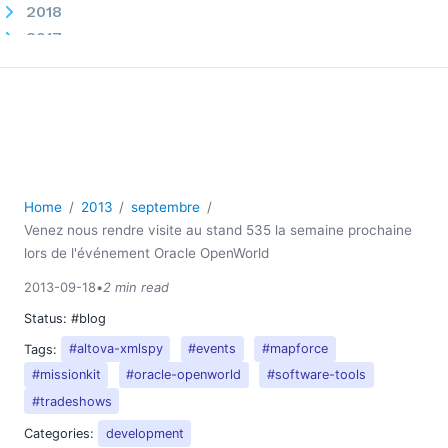
2018
2017
2016
2015
2014
2013
01
02
Home
2013
septembre
03
Venez nous rendre visite au stand 535 la semaine prochaine
04
lors de l'événement Oracle OpenWorld
05
2013-09-18
•
2 min read
06
Status:
#blog
07
08
Tags:
#altova-xmlspy
#events
#mapforce
09
#missionkit
#oracle-openworld
#software-tools
Expressions XPath pour la production de rapports de
#tradeshows
données
Categories:
development