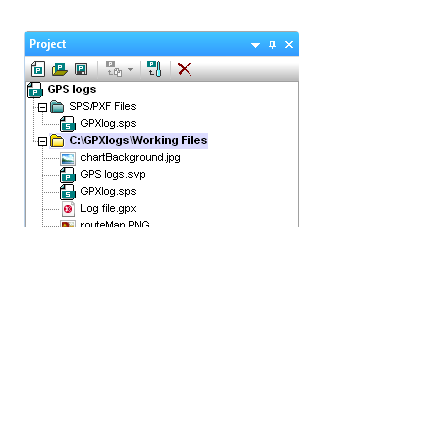
Nous avons soigneusement choisi les noms des
fichiers pour les trois fichiers utilisés dans la feuille
de style, en privilégiant une description de leur
objectif plutôt que de leur contenu. Pour créer un
nouveau rapport, nous pouvons simplement
remplacer les fichiers chartBackground.jpg (la photo