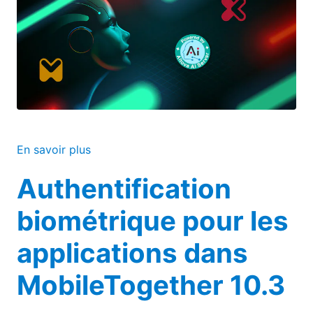
En savoir plus
Authentification
biométrique pour les
applications dans
MobileTogether 10.3