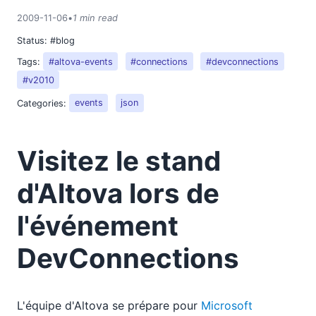
2018
2009-11-06
•
1 min read
2017
Status:
#blog
2016
2015
Tags:
#altova-events
#connections
#devconnections
2014
#v2010
2013
Categories:
events
json
2012
2011
Visitez le stand
2010
2009
d'Altova lors de
01
02
l'événement
03
04
DevConnections
05
06
07
L'équipe d'Altova se prépare pour
Microsoft