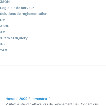
JSON
Logiciels de serveur
Solutions de réglementation
UML
XBRL
XML
XPath et XQuery
XSL
YAML
2026
2025
2024
2023
2022
2021
2020
Home
2009
novembre
2019
Visitez le stand d'Altova lors de l'événement DevConnections