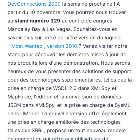
08
DevConnections 2009
la semaine prochaine ! À
09
partir du 10 novembre, vous pourrez nous trouver
10
au
stand numéro 329
au centre de congrès
11
Mandalay Bay à Las Vegas. Souhaitez-vous en
Nouveautés dans StyleVision v2010
savoir plus sur notre dernière version du logiciel
Altova à la conférence Microsoft PDC
"
"Most Wanted", version 2010
? Venez visiter notre
MapForce v2010 – "Le plus recherché"
stand pour découvrir les dernières mises à jour de
Visitez le stand d'Altova lors de l'événement
nos produits lors d'une démonstration. Nous serons
DevConnections
heureux de vous présenter des solutions de support
Les fonctionnalités les plus demandées d'XMLSpy
pour des technologies supplémentaires, telles que la
12
prise en charge de WSDL 2.0 dans XMLSpy et
2008
2007
MapForce, l'édition et la conversion de données
JSON dans XMLSpy, et la prise en charge de SysML
dans UModel. La nouvelle version offre également
une prise en charge améliorée des technologies
telles que XBRL, propose un tout nouveau modèle
de conception qui offre aux utilisateurs de