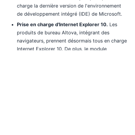
charge la dernière version de l'environnement
de développement intégré (IDE) de Microsoft.
Prise en charge d'Internet Explorer 10.
Les
produits de bureau Altova, intégrant des
navigateurs, prennent désormais tous en charge
Internet Explorer 10. De plus, le module
complémentaire Authentic Browser prend en
charge IE 10 en mode bureau.
Version chinoise de XMLSpy 2013.
La version
2013 de XMLSpy est désormais disponible en
chinois, ainsi qu'en anglais, allemand, japonais
et espagnol.
La version 2013, service pack 1, est une mise à jour
gratuite pour tous les clients des produits de la
version 2013, ainsi que pour tous les clients