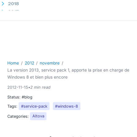
2018
2017
2016
2015
2014
2013
2012
01
Home
2012
novembre
02
La version 2013, service pack 1, apporte la prise en charge de
03
Windows 8 et bien plus encore
04
2012-11-15
•
2 min read
05
Status:
#blog
06
08
Tags:
#service-pack
#windows-8
09
Categories:
Altova
10
11