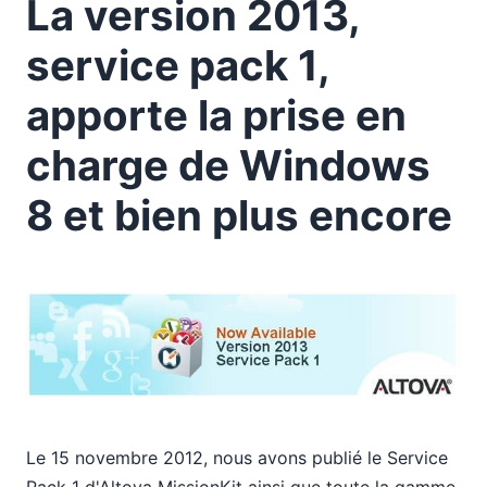
La version 2013,
La version 2013, service pack 1, apporte la prise en
charge de Windows 8 et bien plus encore
service pack 1,
Altova MissionKit 2013 introduit une intégration
transparente de XMLSpy, MapForce et StyleVision
apporte la prise en
dans les applications Java
2011
charge de Windows
2010
2009
8 et bien plus encore
2008
2007
Le 15 novembre 2012, nous avons publié le Service
Pack 1 d'Altova MissionKit ainsi que toute la gamme