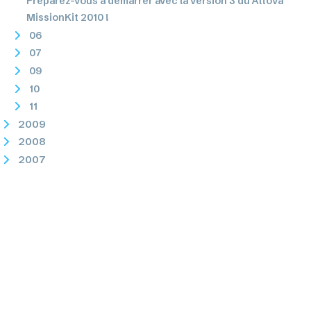
Préparez-vous à démarrer avec la version 3 du Altova
MissionKit 2010 !
06
07
09
10
11
2009
2008
2007