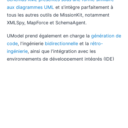
aux diagrammes UML
et s'intègre parfaitement à
tous les autres outils de MissionKit, notamment
XMLSpy, MapForce et SchemaAgent.
UModel prend également en charge la
génération de
code
, l'ingénierie
bidirectionnelle
et la
rétro-
ingénierie
, ainsi que l'intégration avec les
environnements de développement intégrés (IDE)
populaires Visual Studio et Eclipse.
UModel peut être utilisé lors de deux phases
distinctes du développement de NIEM :
Planification de scénarios
: modélisation et
documentation à l'aide de diagrammes de cas
d'utilisation, de diagrammes de séquence et de
modélisation des processus métier