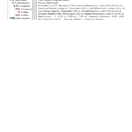
OIM pour XBRL
Plusieurs outils
XBRL
d'Altova prennent désormais
en charge une nouvelle norme prometteuse
développée par XBRL International, appelée le
modèle d'information ouvert (
MOI
).