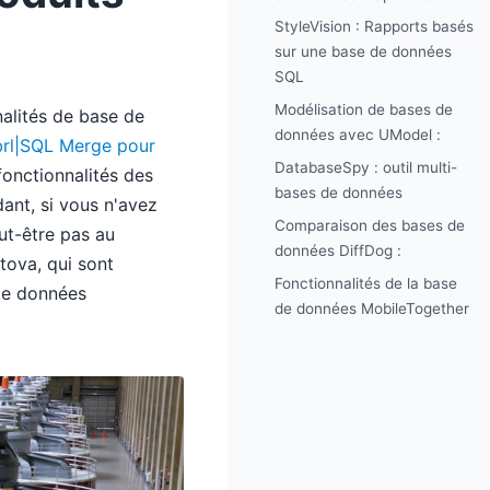
StyleVision : Rapports basés
sur une base de données
SQL
Modélisation de bases de
alités de base de
données avec UModel :
brl|SQL Merge pour
DatabaseSpy : outil multi-
fonctionnalités des
bases de données
ant, si vous n'avez
Comparaison des bases de
eut-être pas au
données DiffDog :
ltova, qui sont
Fonctionnalités de la base
 de données
de données MobileTogether