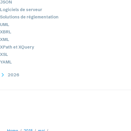
JSON
Logiciels de serveur
Solutions de réglementation
UML
XBRL
XML
XPath et XQuery
XSL
YAML
2026
2025
2024
2023
2022
2021
2020
2019
Home
2015
mai