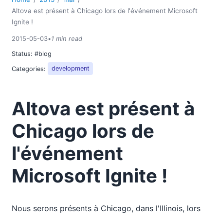
2018
Altova est présent à Chicago lors de l'événement Microsoft
2017
Ignite !
2016
2015-05-03
•
1 min read
2015
Status:
#blog
01
02
Categories:
development
03
04
Altova est présent à
05
Altova est présent à Chicago lors de l'événement
Chicago lors de
Microsoft Ignite !
06
l'événement
07
08
Microsoft Ignite !
09
10
11
Nous serons présents à Chicago, dans l'Illinois, lors