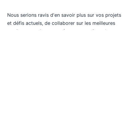
Nous serions ravis d'en savoir plus sur vos projets
et défis actuels, de collaborer sur les meilleures
pratiques, ou de vous présenter certaines des
nouvelles solutions passionnantes qu'Altova a à
offrir. Profitez de votre passage à notre stand pour
faire tourner notre roue de la chance et tenter de
gagner de nombreux cadeaux. Nous espérons vous
rencontrer dans cette ville venteuse !
EN
|
DE
|
ES
|
JA
|
ZH
|
IT
|
KO
|
NL
|
PL
|
PT
Use of this site is governed by our
Terms of Use
,
Privacy
Policy
&
Cookie Policy
. Copyright 2005-2026 Altova. All
Rights Reserved. Patents Pending.