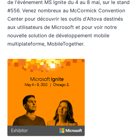
12
de l'événement MS Ignite du 4 au 8 mai, sur le stand
2014
#556. Venez nombreux au McCormick Convention
2013
Center pour découvrir les outils d'Altova destinés
2012
aux utilisateurs de Microsoft et pour voir notre
2011
nouvelle solution de développement mobile
2010
multiplateforme, MobileTogether.
2009
2008
2007