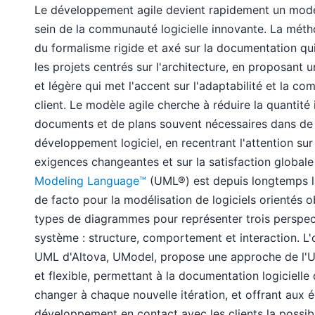
Le développement agile devient rapidement un modè
sein de la communauté logicielle innovante. La métho
du formalisme rigide et axé sur la documentation qu
les projets centrés sur l'architecture, en proposant u
et légère qui met l'accent sur l'adaptabilité et la c
client. Le modèle agile cherche à réduire la quantit
documents et de plans souvent nécessaires dans de
développement logiciel, en recentrant l'attention sur
exigences changeantes et sur la satisfaction globale
Modeling Language™
(UML®) est depuis longtemps la
de facto pour la modélisation de logiciels orientés ob
types de diagrammes pour représenter trois perspec
système : structure, comportement et interaction. L'
UML d'Altova, UModel, propose une approche de l'UML
et flexible, permettant à la documentation logicielle
changer à chaque nouvelle itération, et offrant aux 
développement en contact avec les clients la possibi