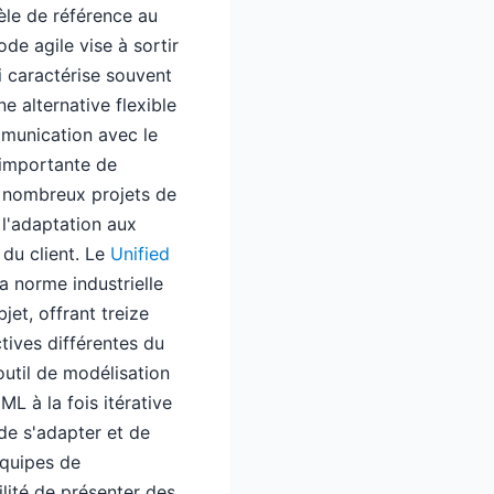
le de référence au
de agile vise à sortir
i caractérise souvent
ne alternative flexible
ommunication avec le
é importante de
 nombreux projets de
 l'adaptation aux
 du client. Le
Unified
 norme industrielle
jet, offrant treize
tives différentes du
outil de modélisation
 à la fois itérative
 de s'adapter et de
équipes de
lité de présenter des