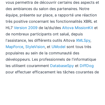
Nouvelle conception de tableaux dans StyleVision
vous permettra de découvrir certains des aspects et
Visitez le stand d'Altova lors de l'événement TechEd
des ambiances du salon des partenaires. Notre
Partie 4 : Analyse d'une application existante avec
équipe, présente sur place, a rapporté une réaction
Altova UModel
très positive concernant les fonctionnalités XBRL et
Partie 3 : Analyse d'une application existante avec
HL7
Version 2009
de la/du/des
Altova MissionKit
et
Altova UModel
de nombreux participants ont salué, depuis
06
l'assistance, les différents outils Altova
XMLSpy
,
07
MapForce
,
StyleVision
, et
UModel
sont tous très
08
populaires au sein de la communauté des
09
développeurs. Les professionnels de l'informatique
10
les utilisent couramment
DatabaseSpy
et
DiffDog
11
pour effectuer efficacement les tâches courantes de
12
2008
gestion de bases de données et de comparaison de
2007
données.