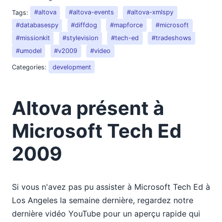
2018
Tags:
#altova
#altova-events
#altova-xmlspy
2017
#databasespy
#diffdog
#mapforce
#microsoft
2016
#missionkit
#stylevision
#tech-ed
#tradeshows
2015
#umodel
#v2009
#video
2014
Categories:
development
2013
2012
2011
Altova présent à
2010
2009
Microsoft Tech Ed
01
02
2009
03
04
05
Si vous n'avez pas pu assister à Microsoft Tech Ed à
Venez rencontrer Altova lors de JavaOne
Los Angeles la semaine dernière, regardez notre
Altova présent à Microsoft Tech Ed 2009
dernière vidéo YouTube pour un aperçu rapide qui