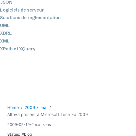
JSON
Logiciels de serveur
Solutions de réglementation
UML
XBRL
XML
XPath et XQuery
XSL
YAML
2026
2025
2024
2023
Home
2009
mai
2022
Altova présent à Microsoft Tech Ed 2009
2021
2020
2009-05-19
•
1 min read
2019
Status:
#blog