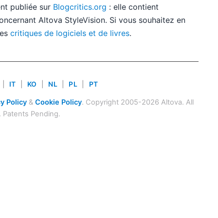
t publiée sur
Blogcritics.org
: elle contient
oncernant Altova StyleVision. Si vous souhaitez en
res
critiques de logiciels et de livres
.
|
IT
|
KO
|
NL
|
PL
|
PT
y Policy
&
Cookie Policy
. Copyright 2005-2026 Altova. All
. Patents Pending.