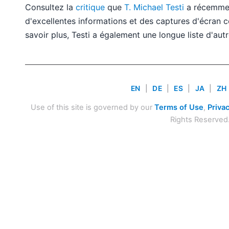
Consultez la
critique
que
T. Michael Testi
a récemmen
d'excellentes informations et des captures d'écran c
savoir plus, Testi a également une longue liste d'aut
EN
|
DE
|
ES
|
JA
|
ZH
Use of this site is governed by our
Terms of Use
,
Privac
Rights Reserved