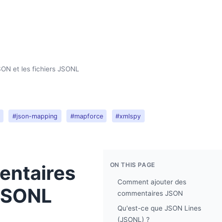
SON et les fichiers JSONL
#json-mapping
#mapforce
#xmlspy
ON THIS PAGE
entaires
Comment ajouter des
 JSONL
commentaires JSON
Qu'est-ce que JSON Lines
(JSONL) ?