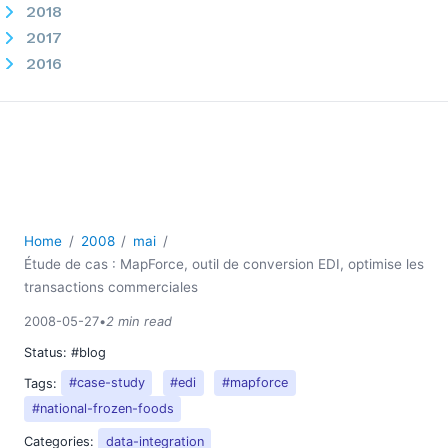
2018
2017
2016
2015
2014
2013
2012
2011
2010
2009
Home
2008
mai
Étude de cas : MapForce, outil de conversion EDI, optimise les
2008
transactions commerciales
03
04
2008-05-27
•
2 min read
05
Status:
#blog
Étude de cas : MapForce, outil de conversion EDI,
Tags:
#case-study
#edi
#mapforce
optimise les transactions commerciales
#national-frozen-foods
Création de documents de tableur au format Open XML
Categories:
data-integration
(Excel 2007)