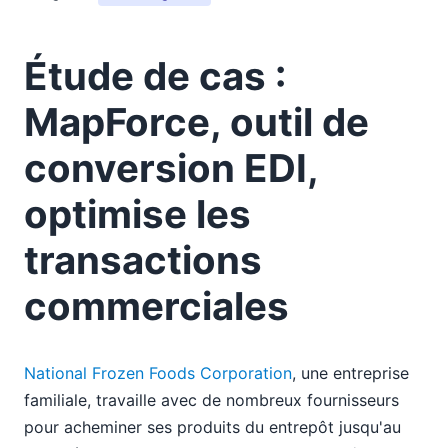
Altova lance la version 2 de XMLSpy 2008, qui intègre
de nouvelles fonctionnalités importantes
Étude de cas :
Altova présent à JavaOne
Création de documents Word 2007 (format Open XML)
MapForce, outil de
à partir de données XML et de données de base de
données
conversion EDI,
Altova ajoute des fonctionnalités compatibles avec
Word 2007 (OOXML) à son outil de conception de
optimise les
feuilles de style graphiques et réduit le prix pour
transactions
faciliter son adoption
06
commerciales
07
08
09
National Frozen Foods Corporation
, une entreprise
10
familiale, travaille avec de nombreux fournisseurs
11
12
pour acheminer ses produits du entrepôt jusqu'au