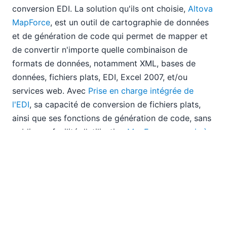
conversion EDI. La solution qu'ils ont choisie,
Altova
MapForce
, est un outil de cartographie de données
et de génération de code qui permet de mapper et
de convertir n'importe quelle combinaison de
formats de données, notamment XML, bases de
données, fichiers plats, EDI, Excel 2007, et/ou
services web. Avec
Prise en charge intégrée de
l'EDI
, sa capacité de conversion de fichiers plats,
ainsi que ses fonctions de génération de code, sans
oublier sa facilité d'utilisation
MapForce a permis à
National Frozen Foods de mettre en œuvre avec
succès son système d'échange de données
informatisé en interne
. Grâce au module
MapForce
FlexText
, NFF peut analyser directement le format
de fichier plat interne, grâce à une interface
utilisateur graphique intuitive. L'entreprise peut