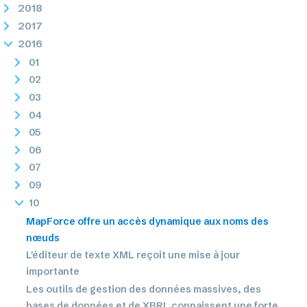
2018
2017
2016
01
02
03
04
05
06
07
09
10
MapForce offre un accès dynamique aux noms des
nœuds
L'éditeur de texte XML reçoit une mise à jour
importante
Les outils de gestion des données massives, des
bases de données et de XBRL connaissent une forte