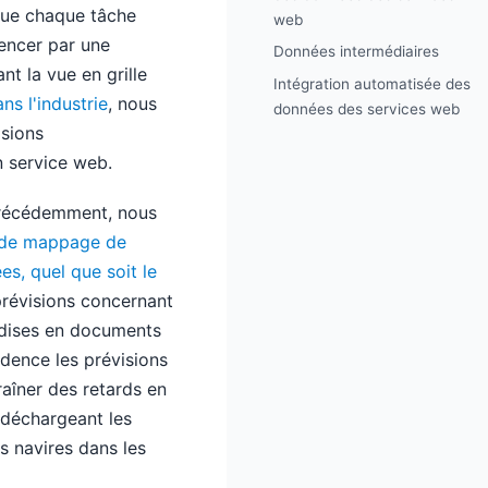
 que chaque tâche
web
encer par une
Données intermédiaires
t la vue en grille
Intégration automatisée des
s l'industrie
, nous
données des services web
isions
n service web.
précédemment, nous
 de mappage de
es, quel que soit le
prévisions concernant
ndises en documents
idence les prévisions
raîner des retards en
 déchargeant les
es navires dans les