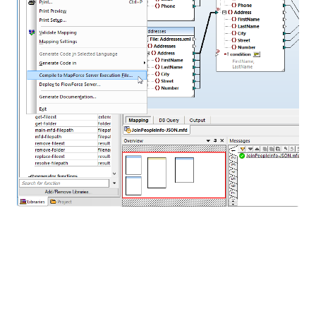
Nos tests ont montré que certaines
correspondances de données existantes, soumises
par les utilisateurs actuels de MapForce Server,
peuvent fonctionner jusqu'à 70 fois plus