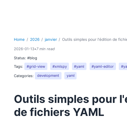
Home
2026
janvier
Outils simples pour l'édition de fic
2026-01-13
•
7 min read
Status:
#blog
Tags:
#grid-view
#xmlspy
#yaml
#yaml-editor
#y
Categories:
development
yaml
Outils simples pour l'
de fichiers YAML