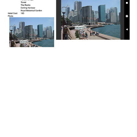
Importer des données via XML
Comme la lecture de codes-barres, cette
fonctionnalité a été ajoutée pour vous aider à
ajouter plus rapidement plusieurs enregistrements à
vos collections. Une fois que vous avez défini les
champs pour votre collection, vous pouvez ensuite
sélectionner la collection et appuyer sur le bouton