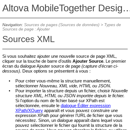
Altova MobileTogether De
Navigation:
Sources de pages (Sources de données)
>
Types de
Sources de page : Ajouter
Sources XML
Si vous souhaitez ajouter une nouvelle source de page XML,
cliquer sur la touche de barre d’outils
Ajouter Source
. Le premier
écran du
dialogue Ajouter source de page
(capture d’écran ci-
dessous)
. D
eux options se présentent à vous :
•
Pour créer vous-même la structure manuellement,
sélectionner
Nouveau, XML vide, HTML ou JSON.
•
Pour importer la structure depuis un fichier, choisir
Nouvelle
structure XML, HTML ou JSON importée depuis le fichier.
Si l'option du nom de fichier basé sur XPath est
sélectionnée, ensuite le
dialogue Éditer expression
XPath/XQuery
apparaît et vous pouvez construire une
expression XPath pour générer l'URL de fichier que vous
nécessitez. Sinon, un dialogue apparaît dans lequel vous
pouvez sélectionner le fichier qui fournit la structure de la