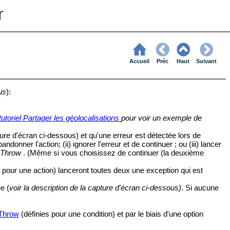
r
Accueil
Préc
Haut
Suivant
us
):
tutoriel Partager les géolocalisations
pour voir un exemple de
re d'écran ci-dessous) et qu'une erreur est détectée lors de
andonner l'action; (ii) ignorer l'erreur et de continuer ; ou (iii) lancer
n
Throw
. (Même si vous choisissez de continuer (la deuxième
ie pour une action) lanceront toutes deux une exception qui est
e (
voir la description de la capture d'écran ci-dessous)
. Si aucune
 Throw
(définies pour une condition) et par le biais d'une option