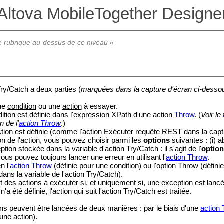
Altova MobileTogether Designe
 rubrique au-dessus de ce niveau «
ry/Catch a deux parties (
marquées dans la capture d'écran ci-desso
une
condition
ou une
action
à essayer.
ition
est définie dans l'expression XPath d'une action
Throw
. (
Voir le
on de l’
action Throw
.)
ction
est définie (comme l'action Exécuter requête REST dans la captu
on de l'action, vous pouvez choisir parmi les
options
suivantes : (i) ab
tion stockée dans la variable d'action Try/Catch : il s'agit de l'
optio
vous pouvez toujours lancer une erreur en utilisant l'
action Throw
.
n l'
action Throw
(définie pour une condition) ou l'option Throw (défin
ans la variable de l'action Try/Catch).
it des
actions à exécuter si, et uniquement si, une exception est lancé
'a été définie, l'action qui suit l'action Try/Catch est traitée.
s peuvent être lancées de deux manières : par le biais d'une
action
une action).