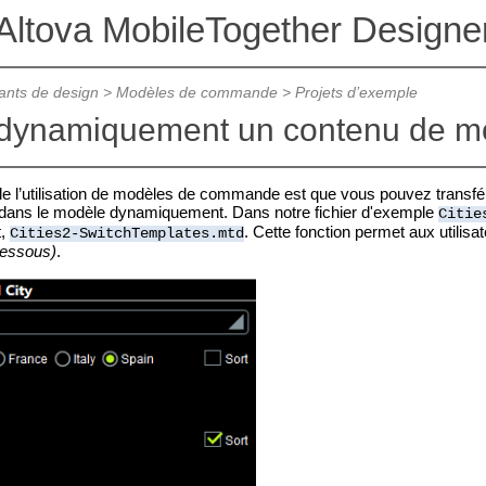
Altova MobileTogether Designe
nts de design
>
Modèles de commande
>
Projets d’exemple
dynamiquement un contenu de m
de l’utilisation de modèles de commande est que vous pouvez transf
 dans le modèle dynamiquement. Dans notre fichier d'exemple
Citie
t,
. Cette fonction permet aux utilisat
Cities2-SwitchTemplates.mtd
dessous)
.