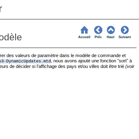
r
odèle
Accueil
Préc
Haut
Suivant
érer des valeurs de paramètre dans le modèle de commande et
, nous avons ajouté une fonction "sort" à
s3-DynamicUpdates.mtd
eurs de décider si l’affichage des pays et/ou villes doit être trié
(voir