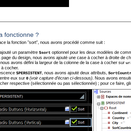
 fonctionne ?
lace la fonction "sort", nous avons procédé comme suit :
ajouté un paramètre
optionnel pour les deux modèles de com
$sort
a page du design, nous avons ajouté une case à cocher à droite d
 nous avons défini la largeur de la colonne de la case à cocher sur
wr
 à cocher.
rescence
, nous avons ajouté deux attributs,
$PERSISTENT
SortCount
entre eux sur
(voir capture d’écran ci-dessous)
. Nous avons ensuite
0
cher respective (sélectionnée ou pas sélectionnée) ; pour ce faire, 