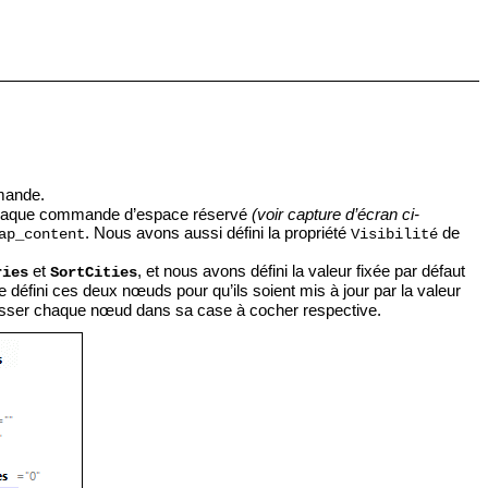
mande.
e chaque commande d’espace réservé
(voir capture d’écran ci-
. Nous avons aussi défini la propriété
de
ap_content
Visibilité
et
, et nous avons défini la valeur fixée par défaut
ries
SortCities
 défini ces deux nœuds pour qu’ils soient mis à jour par la valeur
glisser chaque nœud dans sa case à cocher respective.