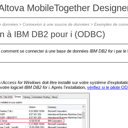
Altova MobileTogether Designe
e données
>
Connexion à une source de données
>
Exemples de conne
n à IBM DB2 pour i (ODBC)
re comment se connecter à une base de données
IBM DB2 for i
par le
i Access for Windows
doit être installé sur votre système d’exploitati
votre logiciel
IBM DB2 for i
. Après l'installation,
vérifiez si le pilote O