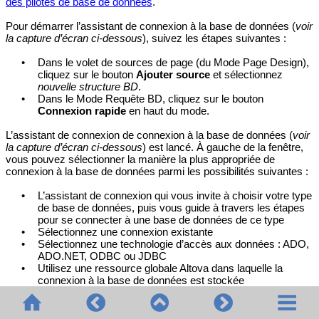
des pilotes de base de données
.
Pour démarrer l’assistant de connexion à la base de données (
voir
la capture d’écran ci-dessous
), suivez les étapes suivantes :
•
Dans le volet de sources de page (du Mode Page Design),
cliquez sur le bouton
Ajouter source
et sélectionnez
nouvelle structure BD
.
•
Dans le Mode Requête BD, cliquez sur le bouton
Connexion rapide
en haut du mode.
L’assistant de connexion de connexion à la base de données (
voir
la capture d’écran ci-dessous
) est lancé. À gauche de la fenêtre,
vous pouvez sélectionner la manière la plus appropriée de
connexion à la base de données parmi les possibilités suivantes :
•
L’assistant de connexion qui vous invite à choisir votre type
de base de données, puis vous guide à travers les étapes
pour se connecter à une base de données de ce type
•
Sélectionnez une connexion existante
•
Sélectionnez une technologie d’accès aux données : ADO,
ADO.NET, ODBC ou JDBC
•
Utilisez une ressource globale Altova dans laquelle la
connexion à la base de données est stockée
•
Une connexion PostgreSQL native
Dans le volet de l'assistant de connexion (
voir la capture d’écran