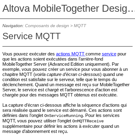
Altova MobileTogether De
Navigation:
Composants de design
>
MQTT
Service MQTT
Vous pouvez exécuter des
actions MQTT
comme
service
pour
que les actions soient exécutées dans l’arrière-fond
MobileTogether Server (Advanced Edition uniquement). Par
exemple, vous pouvez créer un service pour vous abonner à un
chapitre MQTT (
voirla capture d’écran ci-dessous
) quand une
condition est satisfaite sur le serveur, telle que le temps du
déclenchement. Quand un message est reçu sur MobileTogether
Server, le service est chargé et l’arborescence d’action est
chargée pour des messages MQTT obtenus est exécutée.
La capture d’écran ci-dessous affiche la séquence d’actions qui
sera réalisée quand le service est démarré. Ces actions sont
définies dans l’onglet
. Pour les services
OnServiceRunning
MQTT, vous pouvez utiliser l’onglet
OnMQTTReceive
supplémentaire pour définir les actions à exécuter quand un
message d’abonnement est reçu.