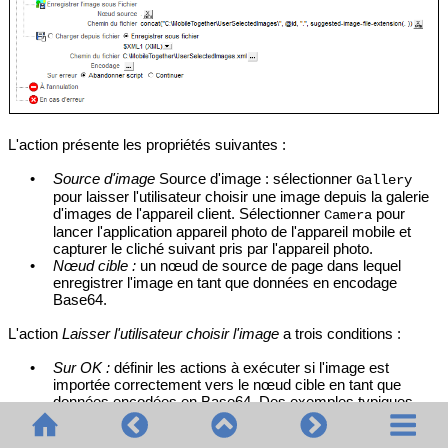
L'action présente les propriétés suivantes :
•
Source d'image
Source d'image : sélectionner
Gallery
pour laisser l'utilisateur choisir une image depuis la galerie
d'images de l'appareil client. Sélectionner
pour
Camera
lancer l'application appareil photo de l'appareil mobile et
capturer le cliché suivant pris par l'appareil photo.
•
Nœud cible :
un nœud de source de page dans lequel
enregistrer l'image en tant que données en encodage
Base64.
L'action
Laisser l'utilisateur choisir l'image
a trois conditions :
•
Sur OK :
définir les actions à exécuter si l'image est
importée correctement vers le nœud cible en tant que
données encodées en Base64. Des exemples typiques
d'actions à exécuter sont : (i)
Recharger
la commande
image qui affiche l'image sélectionnée ; cela met à jour